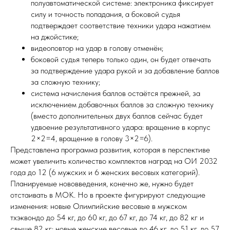
полуавтоматической системе: электроника фиксирует
силу и точность попадания, а боковой судья
подтверждает соответствие техники удара нажатием
на джойстике;
видеоповтор на удар в голову отменён;
боковой судья теперь только один, он будет отвечать
за подтверждение удара рукой и за добавление баллов
за сложную технику;
система начисления баллов остаётся прежней, за
исключением добавочных баллов за сложную технику
(вместо дополнительных двух баллов сейчас будет
удвоение результативного удара: вращение в корпус
2×2=4, вращение в голову 3×2=6).
Представлена программа развития, которая в перспективе
может увеличить количество комплектов наград на ОИ 2032
года до 12 (6 мужских и 6 женских весовых категорий).
Планируемые нововведения, конечно же, нужно будет
отстаивать в МОК. Но в проекте фигурируют следующие
изменения: новые Олимпийские весовые в мужском
тхэквондо до 54 кг, до 60 кг, до 67 кг, до 74 кг, до 82 кг и
свыше 82 кг; новые женские весовые до 46 кг, до 51 кг, до 57