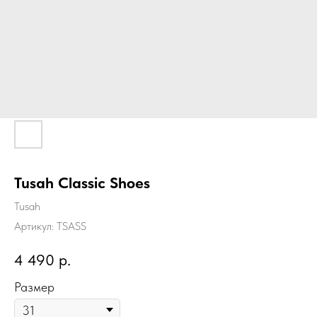
Tusah Classic Shoes
Tusah
Артикул:
TSASS
4 490
р.
Размер